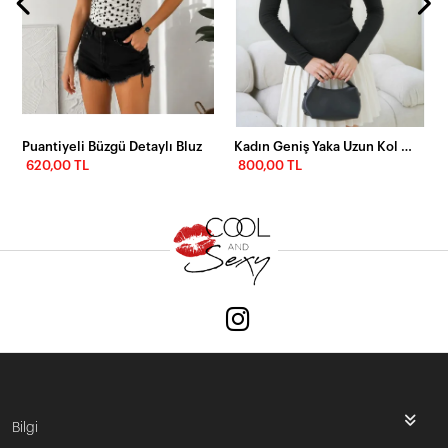
Puantiyeli Büzgü Detaylı Bluz
Kadın Geniş Yaka Uzun Kol Lycralı Penye Bluz
620,00 TL
800,00 TL
Bilgi