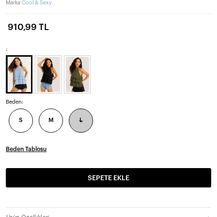
Marka
Cool & Sexy
910,99 TL
:
Beden:
S
M
L
Beden Tablosu
SEPETE EKLE