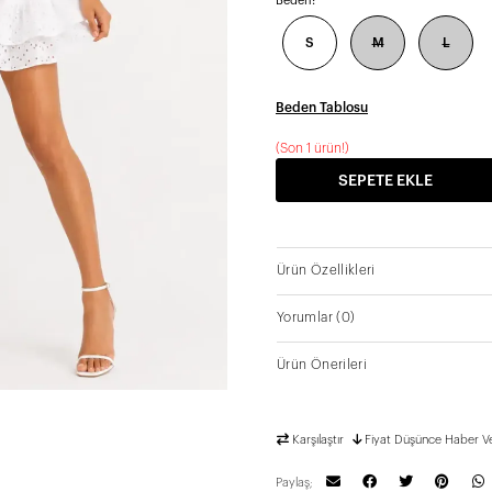
Beden:
S
M
L
Beden Tablosu
(
Son 1 ürün!
)
SEPETE EKLE
Ürün Özellikleri
Yorumlar
(0)
Ürün Önerileri
Karşılaştır
Fiyat Düşünce Haber V
Paylaş;