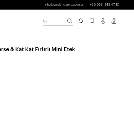
info@coolandsexy.com.tr
+90 0531 348 47 10
Ara
0
se & Kat Kat Fırfırlı Mini Etek