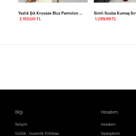
Yazlık Şık Kruvaze Bluz Pantolon Takım
2.150,00 TL
1.299,99 TL
Bilgi
Hesabım
İletişim
Hesabım
Gizlilik - Güvenlik Politikası
Siparişlerim