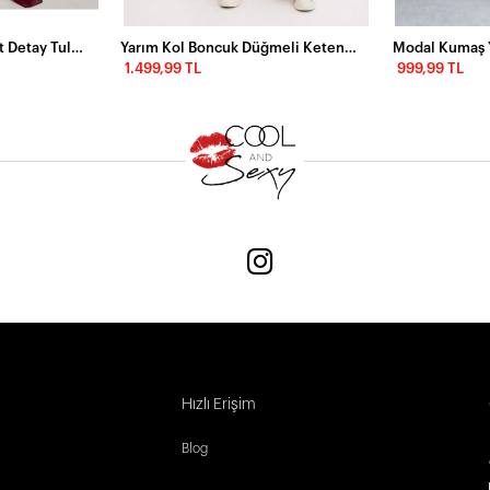
Simli Scuba Kumaş Sırt Detay Tulum Bordo
Yarım Kol Boncuk Düğmeli Keten Takım
1.499,99 TL
999,99 TL
Hızlı Erişim
Blog