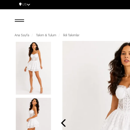
US
Ana Sayfa
Takım & Tulum
İkili Takımlar