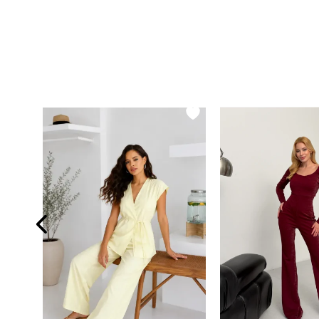
Kapüşonlu Gömlek Pantalon Keten Takım