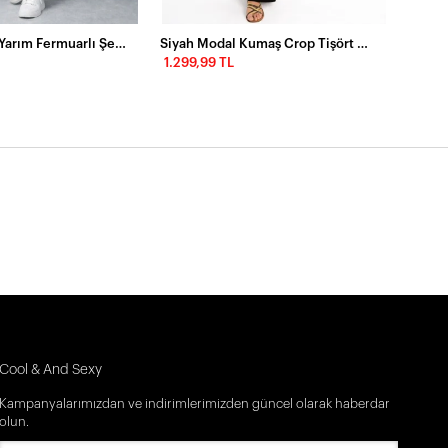
Modal Kumaş Yarım Fermuarlı Şeritli Eşofman Takımı Beyaz
Siyah Modal Kumaş Crop Tişört & Yüksek Bel Bol Paça Takım
1.299,99 TL
Cool & And Sexy
Kampanyalarımızdan ve indirimlerimizden güncel olarak haberdar
olun.