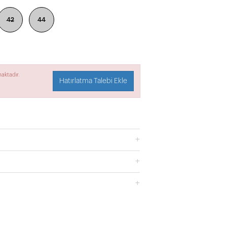
42
44
aktadır.
Hatırlatma Talebi Ekle