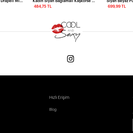
Beyaz Cut-Out Detaylı Drapeli Midi Elbise – Vücuda Oturan Şık Tasarım
Kadın Siyah Bağlamalı Kaşkorse Midi Elbise MFRY2268
484,75 TL
699,99 TL
Hızlı Erişim
Blog