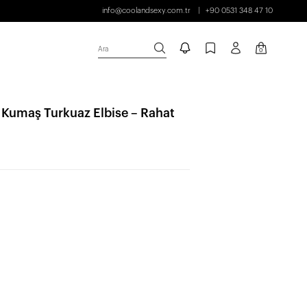
info@coolandsexy.com.tr
+90 0531 348 47 10
Ara
0
 Kumaş Turkuaz Elbise – Rahat