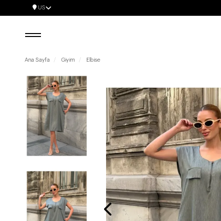
US
Ana Sayfa
Giyim
Elbise