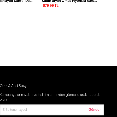
Siyah Beyaz Puantiyeli Dantel Detaylı Askılı Mini Elbise
Kadın Siyah Omuz Fiyonklu Bürümcük Midi Elbise EY2800
679,99 TL
Cool & And Sexy
Kampanyalarımızdan ve indirimlerimizden güncel olarak haberdar
olun.
Gönder