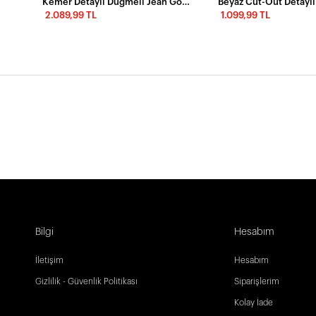
Kemer Detaylı Düğmeli Jean Gömlek Elbise
2.089,99 TL
1.099,99 TL
Bilgi
Hesabım
İletişim
Hesabım
Gizlilik - Güvenlik Politikası
Siparişlerim
Kolay İade