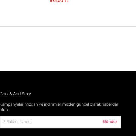
975,00 TL
Cool & And Sexy
Kampanyalarımızdan ve indirimlerimizden güncel olarak haberdar
olun.
Gönder