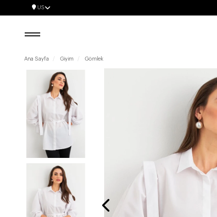
US
Ana Sayfa
Giyim
Gömlek