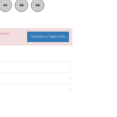
44
46
48
aktadır.
Hatırlatma Talebi Ekle