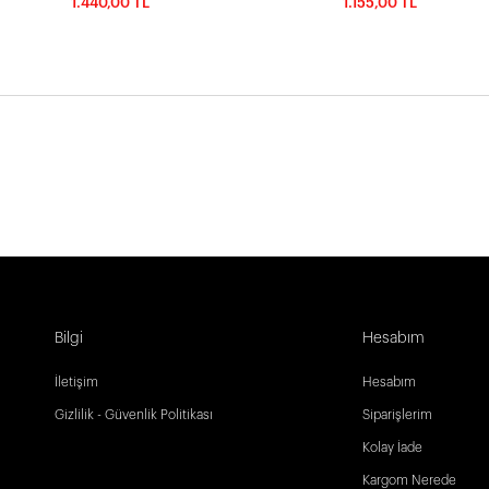
1.440,00 TL
1.155,00 TL
Bilgi
Hesabım
İletişim
Hesabım
Gizlilik - Güvenlik Politikası
Siparişlerim
Kolay İade
Kargom Nerede