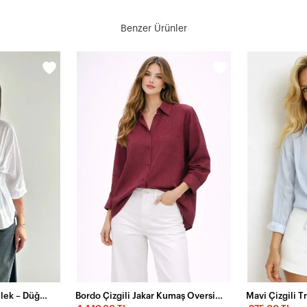
Benzer Ürünler
Kadın Bel Formlu Gömlek – Düğmeli Yarım Kol Şık Gömlek Beyaz
Bordo Çizgili Jakar Kumaş Oversize Gömlek