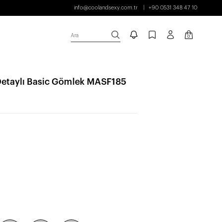
info@coolandsexy.com.tr
+90 0531 348 47 10
Ara
0
Detaylı Basic Gömlek MASF185