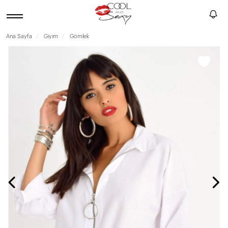
Ana Sayfa
Giyim
Gömlek