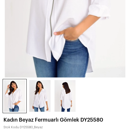
Kadın Beyaz Fermuarlı Gömlek DY25580
Stok Kodu
DY25580_Beyaz