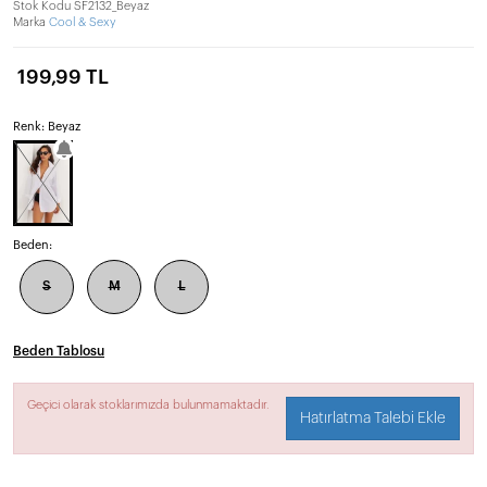
Stok Kodu
SF2132_Beyaz
Marka
Cool & Sexy
199,99 TL
Renk: Beyaz
Beden:
S
M
L
Beden Tablosu
Geçici olarak stoklarımızda bulunmamaktadır.
Hatırlatma Talebi Ekle