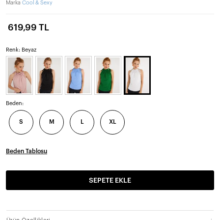
Marka
Cool & Sexy
619,99 TL
Renk: Beyaz
Beden:
S
M
L
XL
Beden Tablosu
SEPETE EKLE