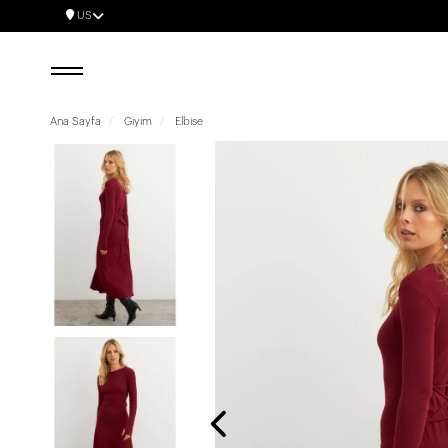
US
Ana Sayfa
Giyim
Elbise