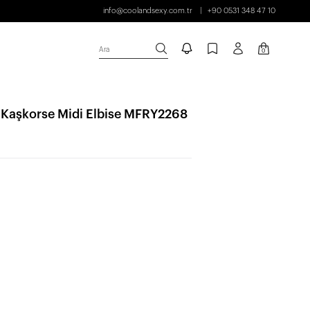
info@coolandsexy.com.tr
+90 0531 348 47 10
Ara
0
 Kaşkorse Midi Elbise MFRY2268