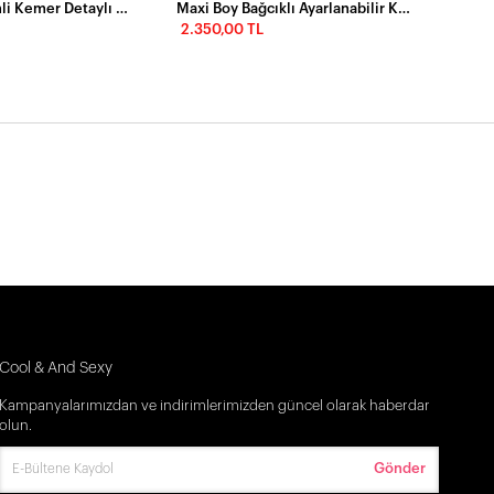
Vintage Desenli Kemer Detaylı Midi Elbise
Maxi Boy Bağcıklı Ayarlanabilir Korse Detaylı Elbise – Kahverengi
2.350,00 TL
Cool & And Sexy
Kampanyalarımızdan ve indirimlerimizden güncel olarak haberdar
olun.
Gönder