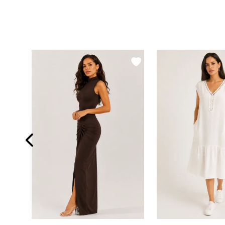
Kadın Antrasit Yaka Pencereli Yırtmaçlı Elbise Yİ1984