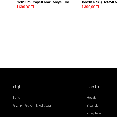
Premium Drapeli Maxi Abiye Elbise
Bohem Nakış Detaylı S
1.699,00 TL
1.399,99 TL
Bilgi
Hesabım
İletişim
Hesabım
Gizlilik - Güvenlik Politikası
Siparişlerim
Kolay İade