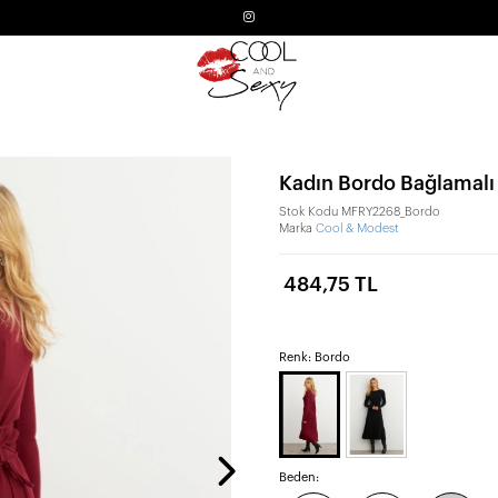
Kadın Bordo Bağlamalı
Stok Kodu
MFRY2268_Bordo
Marka
Cool & Modest
484,75 TL
Renk: Bordo
Beden: