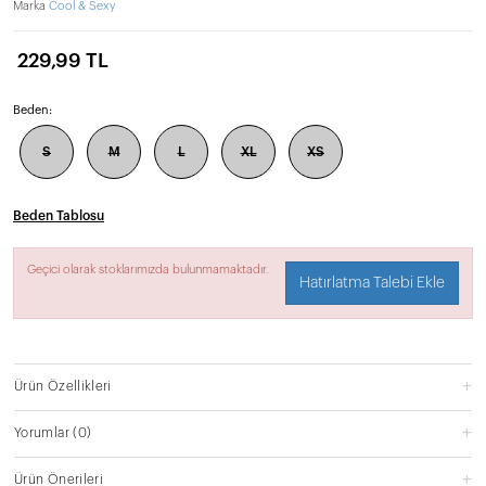
Marka
Cool & Sexy
229,99 TL
Beden:
S
M
L
XL
XS
Beden Tablosu
Geçici olarak stoklarımızda bulunmamaktadır.
Hatırlatma Talebi Ekle
Ürün Özellikleri
Yorumlar
(0)
Ürün Önerileri