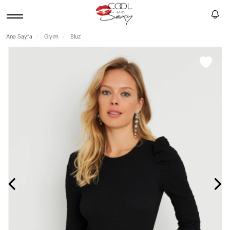
Ana Sayfa
Giyim
Bluz