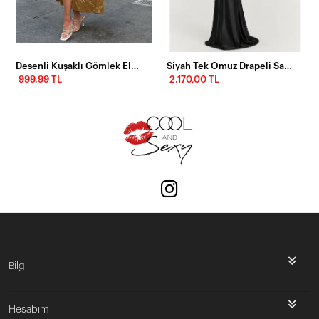
Desenli Kuşaklı Gömlek Elbise
Siyah Tek Omuz Drapeli Saten Uzun Abiye Elbise
999,99 TL
2.170,00 TL
Bilgi
Hesabım