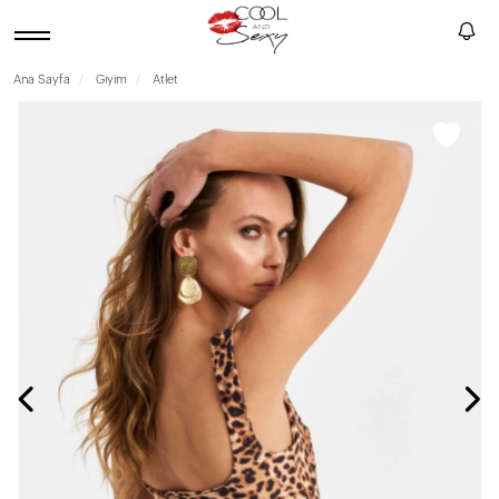
Ana Sayfa
Giyim
Atlet