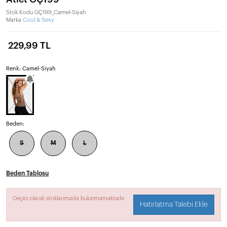
Stok Kodu
GÇ199_Camel-Siyah
Marka
Cool & Sexy
229,99 TL
Renk: Camel-Siyah
Beden:
S
M
L
Beden Tablosu
Geçici olarak stoklarımızda bulunmamaktadır.
Hatırlatma Talebi Ekle