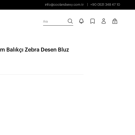
info@coolandsexy.com.tr
+90 0531 348 47 10
Ara
0
m Balıkçı Zebra Desen Bluz