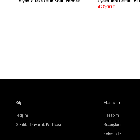
Siyah V Yaka Uzun Kollu Parmak Geçmeli Basic Bluz
U yaka Yanı Lastikli Bl
420,00 TL
Bilgi
Hesabım
İletişim
Hesabım
Gizlilik - Güvenlik Politikası
Siparişlerim
Kolay İade