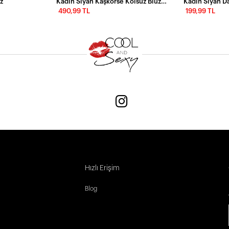
uz
Kadın Siyah Kaşkorse Kolsuz Bluz Yİ1566
490,99 TL
199,99 TL
Hızlı Erişim
Blog