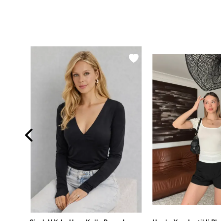
Kadın Bordo Omuzları Açık Kaşkorse Bluz EY2590