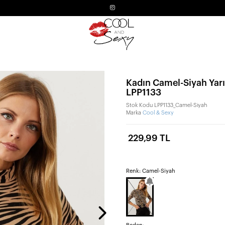
Kadın Camel-Siyah Yarı
LPP1133
Stok Kodu
LPP1133_Camel-Siyah
Marka
Cool & Sexy
229,99 TL
Renk: Camel-Siyah