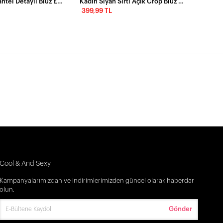
Kadın Siyah Dantel Detaylı Bluz EY2842
Kadın Siyah Sırtı Açık Crop Bluz CY430
399,99 TL
Cool & And Sexy
Kampanyalarımızdan ve indirimlerimizden güncel olarak haberdar
olun.
Gönder