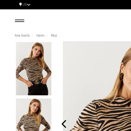
US
Ana Sayfa
Giyim
Bluz