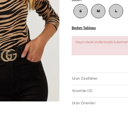
Beden:
S
M
L
Beden Tablosu
Geçici olarak stoklarımızda bulunmam
Ürün Özellikleri
Yorumlar
(0)
Ürün Önerileri