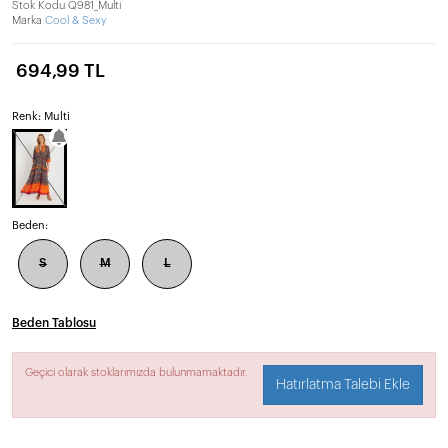
Stok Kodu
Q981_Multi
Marka
Cool & Sexy
694,99 TL
Renk: Multi
Beden:
S
M
L
Beden Tablosu
Geçici olarak stoklarımızda bulunmamaktadır.
Hatırlatma Talebi Ekle