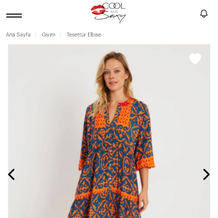
Ana Sayfa
Giyim
Tesettür Elbise