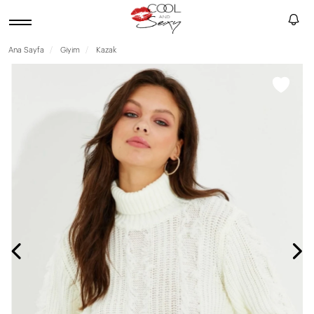
Ana Sayfa
Giyim
Kazak