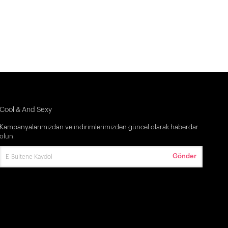
Cool & And Sexy
Kampanyalarımızdan ve indirimlerimizden güncel olarak haberdar
olun.
Gönder