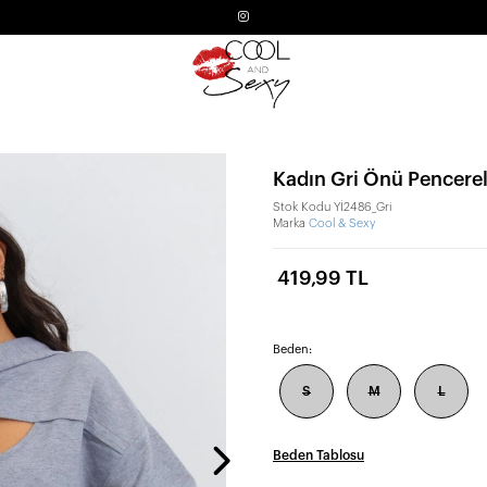
Kadın Gri Önü Pencere
Stok Kodu
Yİ2486_Gri
Marka
Cool & Sexy
419,99 TL
Beden:
S
M
L
Beden Tablosu