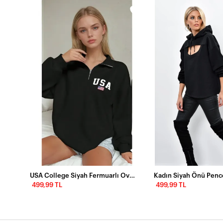
Kadın Siyah Önü Pencereli Kapüşonlu Sweatshirt Yİ1669
USA College Siyah Fermuarlı Oversize Sweatshirt
499,99 TL
499,99 TL