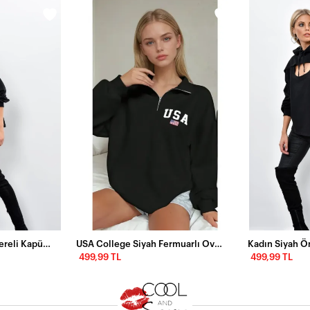
Kadın Siyah Önü Pencereli Kapüşonlu Sweatshirt Yİ1669
USA College Siyah Fermuarlı Oversize Sweatshirt
499,99 TL
499,99 TL