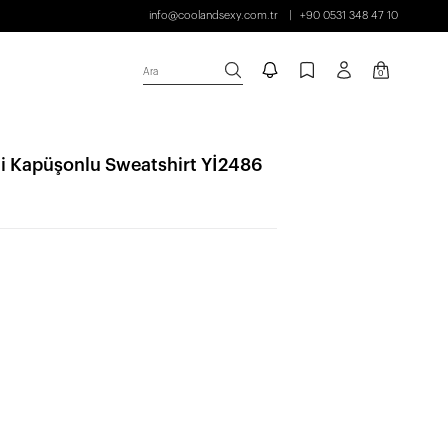
info@coolandsexy.com.tr
+90 0531 348 47 10
Ara
0
li Kapüşonlu Sweatshirt Yİ2486