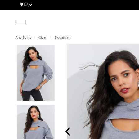
US
Ana Sayfa
Giyim
Sweatshirt