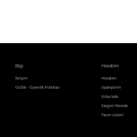
Bilgi
Hesabım
İletişim
Hesabım
Gizlilik - Güvenlik Politikası
Siparişlerim
Kolay İade
Kargom Nerede
Favori Listem