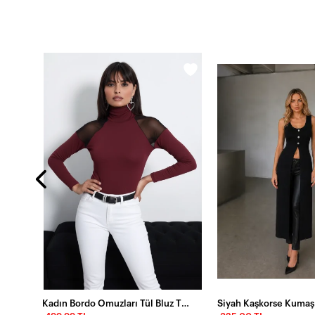
Beyaz Büzgü Detaylı Crop Bluz – Yarım Kol Basic Şık Tişört
Kadın Bordo Omuzları Tül Bluz TZ2075