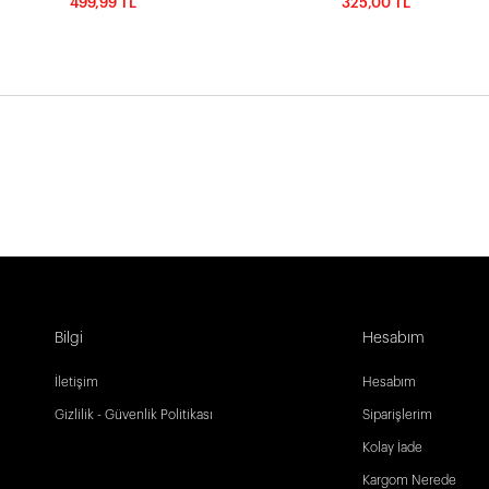
499,99 TL
325,00 TL
Bilgi
Hesabım
İletişim
Hesabım
Gizlilik - Güvenlik Politikası
Siparişlerim
Kolay İade
Kargom Nerede