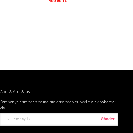
499,99 TL
Cool & And Sexy
Kampanyalarımızdan ve indirimlerimizden güncel olarak haberdar
olun.
Gönder