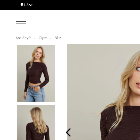
US
Ana Sayfa
Giyim
Bluz