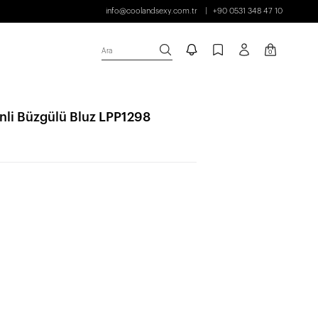
info@coolandsexy.com.tr
+90 0531 348 47 10
Ara
0
nli Büzgülü Bluz LPP1298