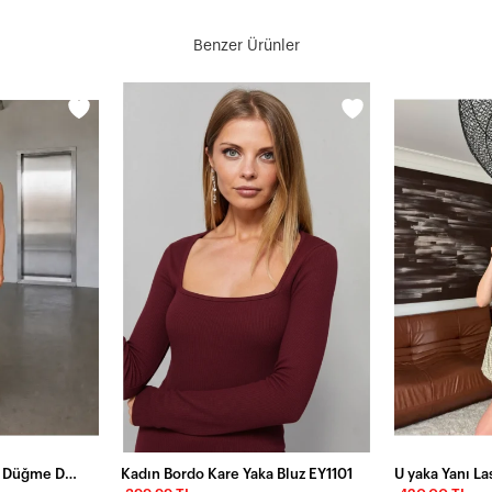
Benzer Ürünler
Siyah Kaşkorse Kumaş Düğme Detaylı Uzun Bluz / Elbise
Kadın Bordo Kare Yaka Bluz EY1101
U yaka Yanı Las