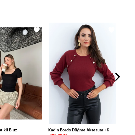
399,9
tikli Bluz
Kadın Bordo Düğme Aksesuarlı Kaşkorse Bluz EY2946