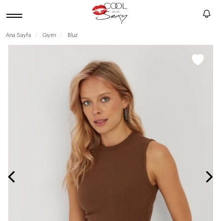
Ana Sayfa
Giyim
Bluz