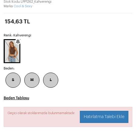
Stok Kodu
LPP1262_Kahverengi
Marka
Cool & Sexy
154,63 TL
Renk: Kahverengi
Beden:
S
M
L
Beden Tablosu
Geçici olarak stoklarımızda bulunmamaktadır.
Hatırlatma Talebi Ekle