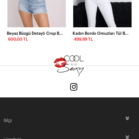
Beyaz Büzgü Detaylı Crop Bluz – Yarım Kol Basic Şık Tişört
Kadın Bordo Omuzları Tül Bluz TZ2075
600,00 TL
499,99 TL
Bilgi