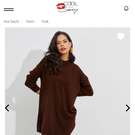
Ana Sayfa
Giyim
Tunik