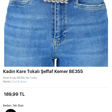
Kadın Kare Tokalı Şeffaf Kemer BE355
Stok Kodu
BE355_No Color
Marka
Cool & Sexy
189,99 TL
Beden:
Tek Ebat