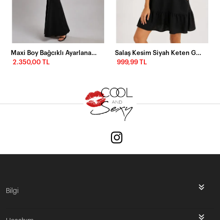
Maxi Boy Bağcıklı Ayarlanabilir Korse Detaylı Elbise – Siyah
Salaş Kesim Siyah Keten Görünümlü Elbise
2.350,00 TL
999,99 TL
Bilgi