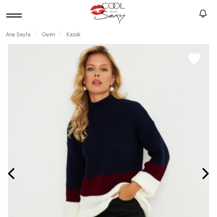
Ana Sayfa
Giyim
Kazak