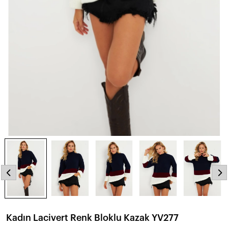
Kadın Lacivert Renk Bloklu Kazak YV277