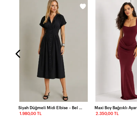
Siyah Nakış İşlemeli Keten Askılı Midi Elbise – Ekru
Siyah Düğmeli Midi Elbise – Bel Oturtmalı, Rahat Kesim Şık Tasarım
1.980,00 TL
2.350,00 TL