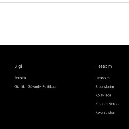
Bilgi
Hesabım
İletişim
Hesabım
Gizlilik - Güvenlik Politikası
Siparişlerim
Kolay İade
Kargom Nerede
Favori Listem