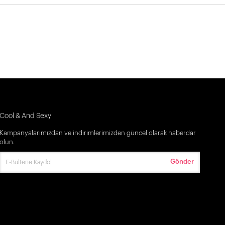
Cool & And Sexy
Kampanyalarımızdan ve indirimlerimizden güncel olarak haberdar
olun.
Gönder