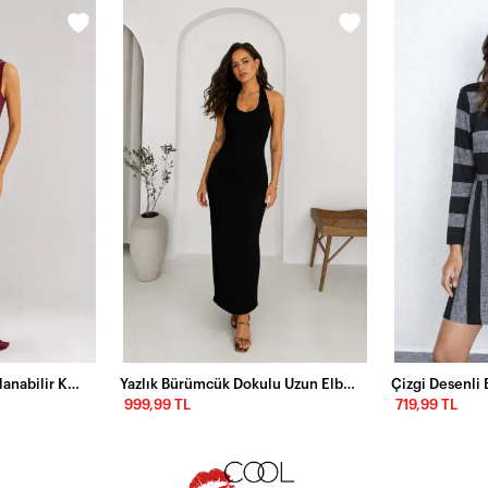
Maxi Boy Bağcıklı Ayarlanabilir Korse Detaylı Elbise –Bordo
Yazlık Bürümcük Dokulu Uzun Elbise
999,99 TL
719,99 TL