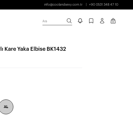
info@coolandsexy.com.tr
+90 0531 348 47 10
Ara
0
rlı Kare Yaka Elbise BK1432
XL