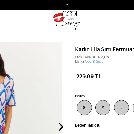
Kadın Lila Sırtı Fermua
Stok Kodu
BK1432_Lila
Marka
Cool & Sexy
229,99 TL
Beden:
S
M
L
Beden Tablosu