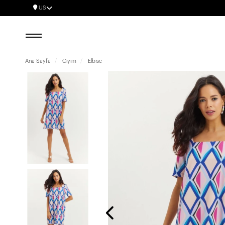
US
Ana Sayfa
Giyim
Elbise