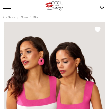
Ana Sayfa
Giyim
Bluz