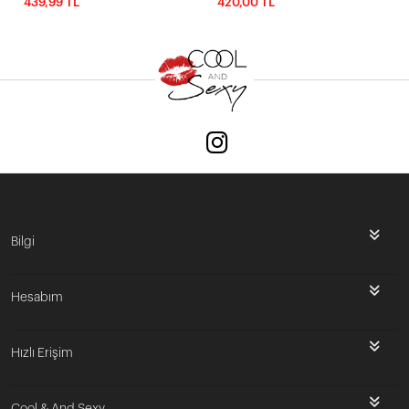
439,99 TL
420,00 TL
Bilgi
Hesabım
Hızlı Erişim
Cool & And Sexy