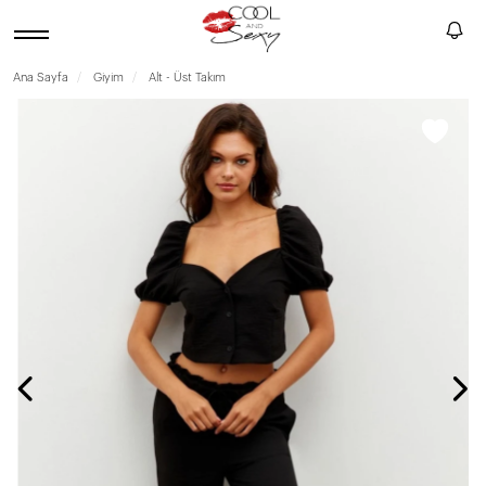
Ana Sayfa
Giyim
Alt - Üst Takım