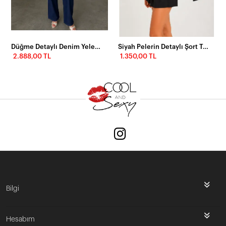
Düğme Detaylı Denim Yelek & Pantolon Takım – Lacivert
Siyah Pelerin Detaylı Şort Takım
2.888,00 TL
1.350,00 TL
Bilgi
Hesabım