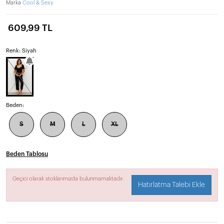
Marka
Cool & Sexy
609,99 TL
Renk: Siyah
Beden:
S
M
L
XL
Beden Tablosu
Geçici olarak stoklarımızda bulunmamaktadır.
Hatırlatma Talebi Ekle