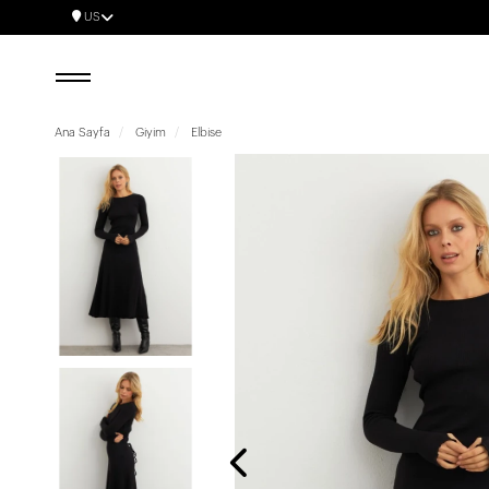
US
Ana Sayfa
Giyim
Elbise