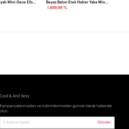
Yaka Detaylı Siyah Mini Gece Elbisesi
Beyaz Balon Etek Halter Yaka Mini Elbise
1.899,99 TL
Cool & And Sexy
Kampanyalarımızdan ve indirimlerimizden güncel olarak haberdar
olun.
Gönder