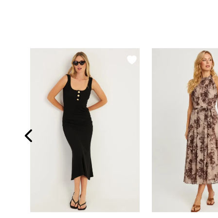
Kadın Siyah Kare Yaka Çift Yırtmaçlı Midi Elbise Yİ2360