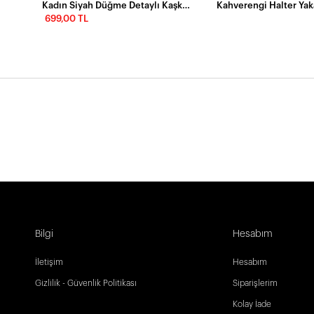
Kadın Siyah Düğme Detaylı Kaşkorse Maxi Elbise EY2759
699,00 TL
Bilgi
Hesabım
İletişim
Hesabım
Gizlilik - Güvenlik Politikası
Siparişlerim
Kolay İade