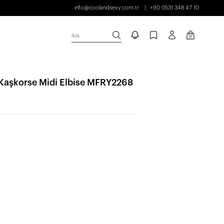
info@coolandsexy.com.tr
+90 0531 348 47 10
Ara
0
 Kaşkorse Midi Elbise MFRY2268