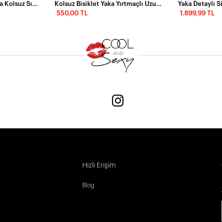
Kahverengi Halter Yaka Kolsuz Sırtı Fermuarlı Kuşaklı Uzun Desenli Elbise
Kolsuz Bisiklet Yaka Yırtmaçlı Uzun Elbise Kahverengi
550,00 TL
1.899,99 TL
Hızlı Erişim
Blog