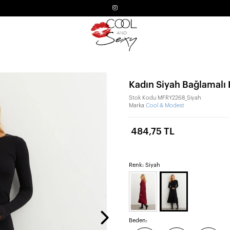
Kadın Siyah Bağlamalı
Stok Kodu
MFRY2268_Siyah
Marka
Cool & Modest
484,75 TL
Renk: Siyah
Beden: