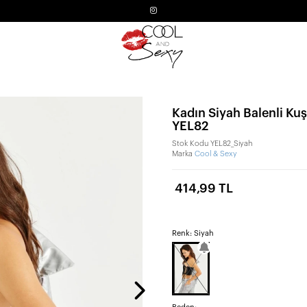
Kadın Siyah Balenli Kuş
YEL82
Stok Kodu
YEL82_Siyah
Marka
Cool & Sexy
414,99 TL
Renk: Siyah