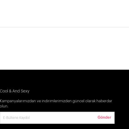
Cool & And Sexy
Kampanyalarımızdan ve indirimlerimizden güncel olarak haberdar
olun.
Gönder