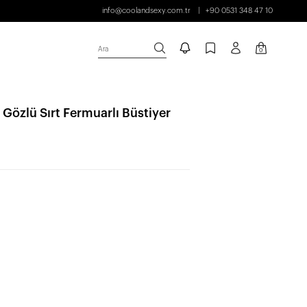
info@coolandsexy.com.tr
+90 0531 348 47 10
Ara
0
 Gözlü Sırt Fermuarlı Büstiyer