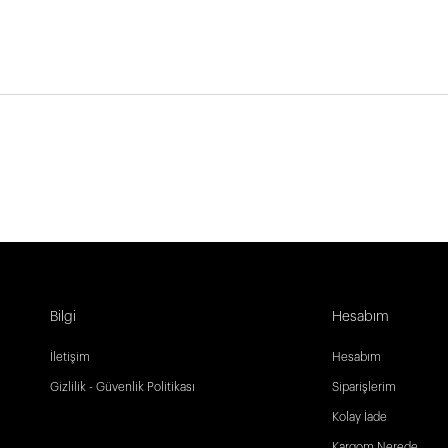
Bilgi
Hesabım
İletişim
Hesabım
Gizlilik - Güvenlik Politikası
Siparişlerim
Kolay İade
Kargom Nerede