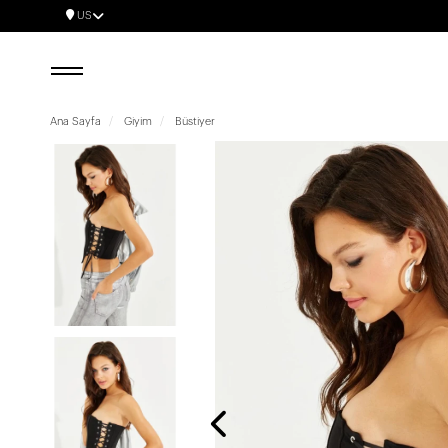
US
Ana Sayfa
Giyim
Büstiyer