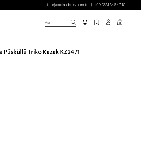
info@coolandsexy.com.tr
+90 0531 348 47 10
Ara
0
ka Püsküllü Triko Kazak KZ2471