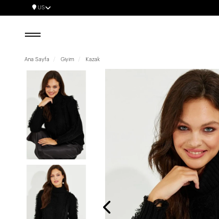
US
Ana Sayfa
Giyim
Kazak