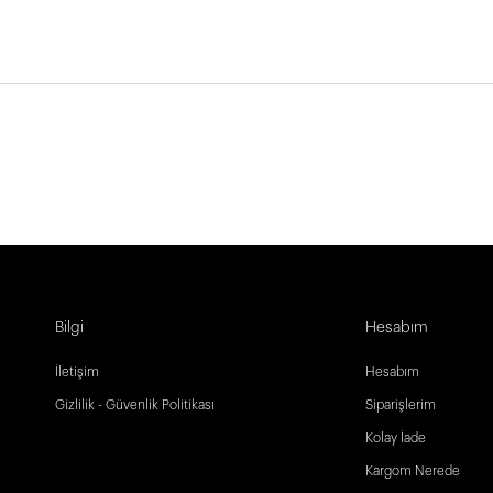
Bilgi
Hesabım
İletişim
Hesabım
Gizlilik - Güvenlik Politikası
Siparişlerim
Kolay İade
Kargom Nerede