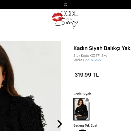
Kadın Siyah Balıkçı Ya
Stok Kodu
KZ2471_Siyah
Marka
Cool & Sexy
319,99 TL
Renk: Siyah
Beden:
Tek Ebat