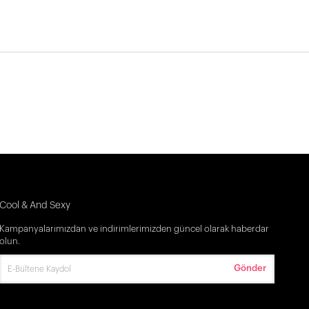
Cool & And Sexy
Kampanyalarımızdan ve indirimlerimizden güncel olarak haberdar
olun.
Gönder