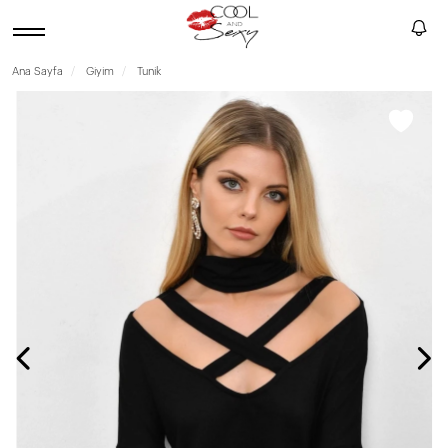
Ana Sayfa
Giyim
Tunik