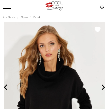
Ana Sayfa
Giyim
Kazak