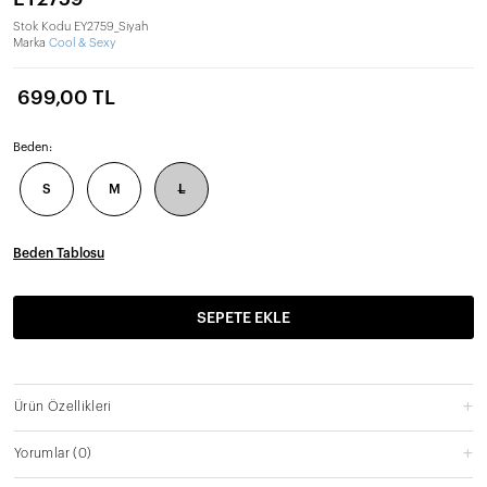
Stok Kodu
EY2759_Siyah
Marka
Cool & Sexy
699,00 TL
Beden:
S
M
L
Beden Tablosu
SEPETE EKLE
Ürün Özellikleri
Yorumlar
(0)