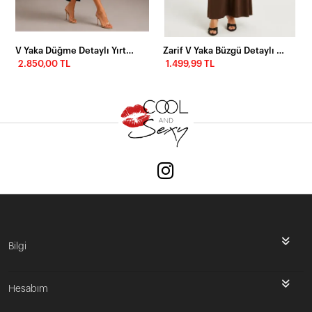
V Yaka Düğme Detaylı Yırtmaçlı Uzun Elbise – Siyah
Zarif V Yaka Büzgü Detaylı Kahverengi Maxi Elbise
2.850,00 TL
1.499,99 TL
Bilgi
Hesabım