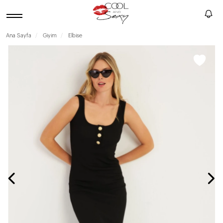
Ana Sayfa
Giyim
Elbise