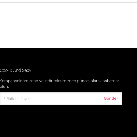
Cool & And Sexy
Kampanyalarımızdan ve indirimlerimizden güncel olarak haberdar
olun.
Gönder