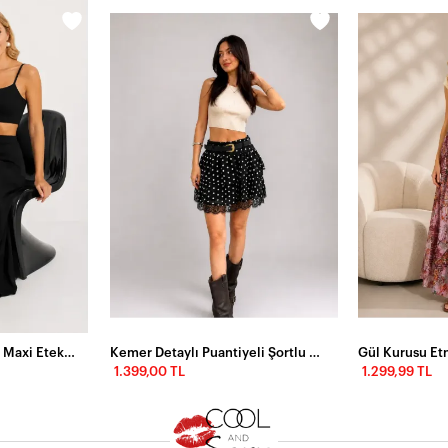
Müslin Yırtmaç Detaylı Maxi Etek – Siyah
Kemer Detaylı Puantiyeli Şortlu Volanlı Mini Etek – Siyah
1.399,00 TL
1.299,99 TL