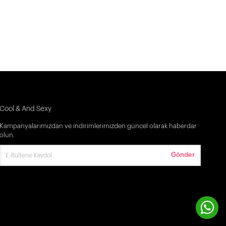
Cool & And Sexy
Kampanyalarımızdan ve indirimlerimizden güncel olarak haberdar
olun.
Gönder