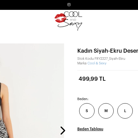
Kadın Siyah-Ekru Desen
Stok Kodu
FRY2227_Siyah-Ekru
Marka
Cool & Sexy
499,99 TL
Beden:
S
M
L
Beden Tablosu