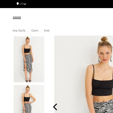
US
Ana Sayfa
Giyim
Etek