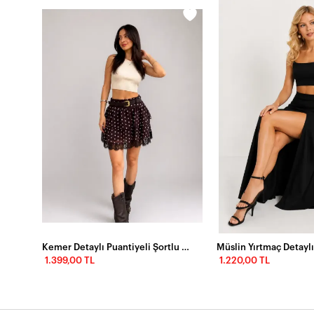
Petrol Yeşili Etnik Desenli Astarlı Maxi Etek
Kemer Detaylı Puantiyeli Şortlu Volanlı Mini Etek – Kahverengi
1.399,00 TL
1.220,00 TL