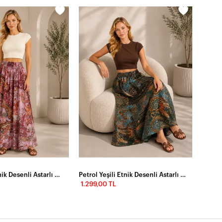
Gül Kurusu Etnik Desenli Astarlı Maxi Etek
Petrol Yeşili Etnik Desenli Astarlı Maxi Etek
1.299,00 TL
1.399