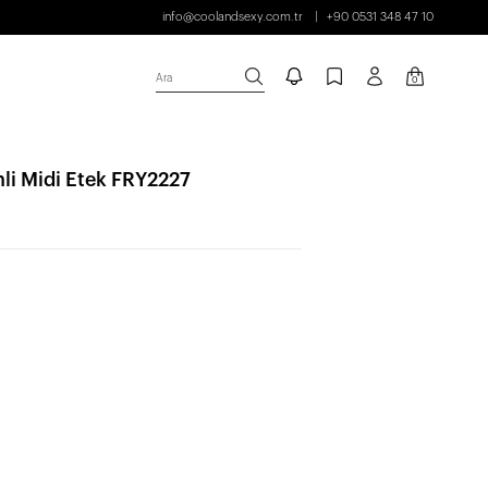
info@coolandsexy.com.tr
+90 0531 348 47 10
Ara
0
li Midi Etek FRY2227