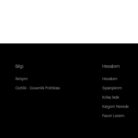
Bilgi
Hesabım
İletişim
Hesabım
Gizlilik - Güvenlik Politikası
Siparişlerim
Kolay İade
Kargom Nerede
Favori Listem