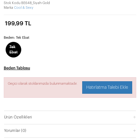
Stok Kodu
BE648_Siyah-Gold
Marka
Cool & Sexy
199,99 TL
Beden:
Tek Ebat
Tek
Ebat
Beden Tablosu
Geçici olarak stoklarımızda bulunmamaktadır.
Hatırlatma Talebi Ekle
Ürün Özellikleri
Yorumlar
(0)