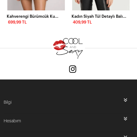
Kahverengi Bürümcük Kumaş Yanları Lastikli Crop Bluz – Esnek ve Vücuda Oturan Şık Tasarım
Kadın Siyah Tül Detaylı Balıkçı Bluz EY2607
699,99 TL
409,99 TL
Bilgi
Hesabım