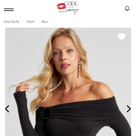
Ana Sayfa
Giyim
Bluz