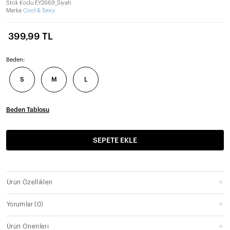
Stok Kodu
EY2669_Siyah
Marka
Cool & Sexy
399,99 TL
Beden:
S
M
L
Beden Tablosu
SEPETE EKLE
Ürün Özellikleri
Yorumlar
(0)
Ürün Önerileri