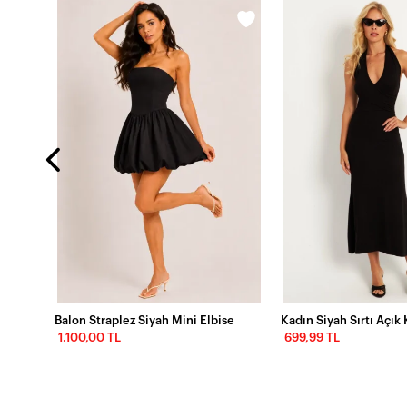
lbise
Balon Straplez Siyah Mini Elbise
1.100,00 TL
699,99 TL