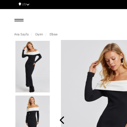
US
Ana Sayfa
Giyim
Elbise