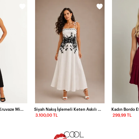
Kadın Siyah Sırtı Açık Kruvaze Midi Elbise EY2841
Siyah Nakış İşlemeli Keten Askılı Midi Elbise – Ekru
3.100,00 TL
299,99 TL