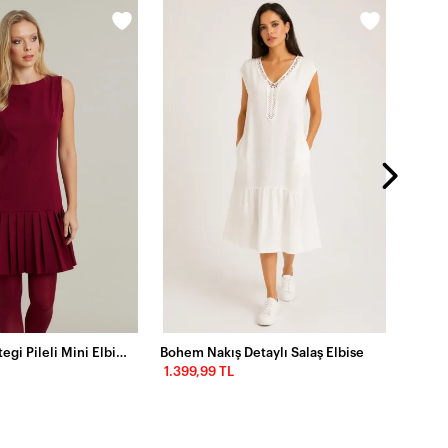
299,9
Kadın Bordo Etegi Pileli Mini Elbise FRY2265
Bohem Nakış Detaylı Salaş Elbise
1.399,99 TL