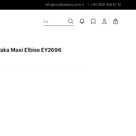
info@coolandsexy.com.tr
+90 0531 348 47 10
Ara
0
aka Maxi Elbise EY2696