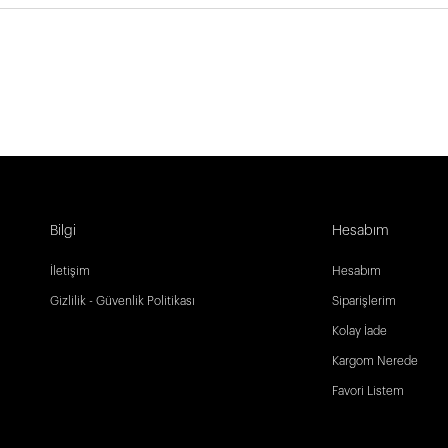
Bilgi
Hesabım
İletişim
Hesabım
Gizlilik - Güvenlik Politikası
Siparişlerim
Kolay İade
Kargom Nerede
Favori Listem