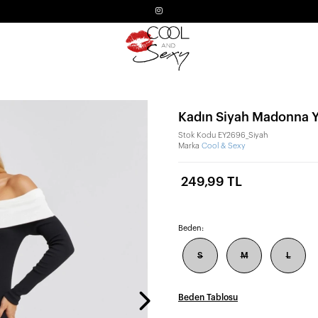
Kadın Siyah Madonna Y
Stok Kodu
EY2696_Siyah
Marka
Cool & Sexy
249,99 TL
Beden:
S
M
L
Beden Tablosu