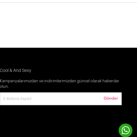
Cool & And Sexy
Kampanyalarımızdan ve indirimlerimizden güncel olarak haberdar
olun.
Gönder