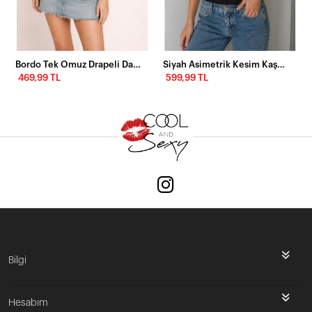
Bordo Tek Omuz Drapeli Dantel Detaylı Kadın Bluz
Siyah Asimetrik Kesim Kaşkorse Bluz – Cut Out Detaylı Modern Atlet
469,99 TL
599,99 TL
Bilgi
Hesabım