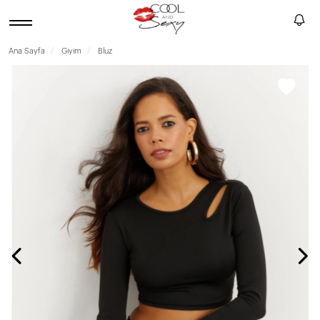
Ana Sayfa
Giyim
Bluz