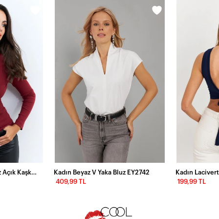
Kadın Bordo Tek Omuz Açık Kaşkorse Balıkçı Bluz EY2947
Kadın Beyaz V Yaka Bluz EY2742
409,99 TL
199,99 TL