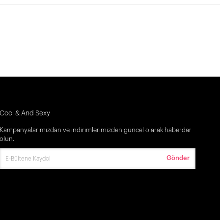
Cool & And Sexy
Kampanyalarımızdan ve indirimlerimizden güncel olarak haberdar
olun.
Gönder