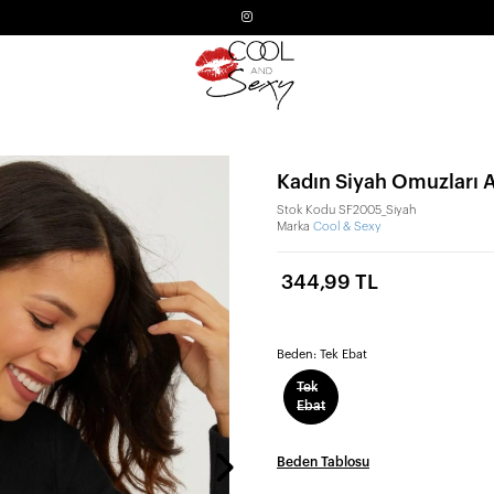
Kadın Siyah Omuzları A
Stok Kodu
SF2005_Siyah
Marka
Cool & Sexy
344,99 TL
Beden:
Tek Ebat
Tek
Ebat
Beden Tablosu