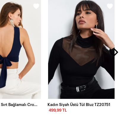
Kadın Lacivert Sırt Bağlamalı Crop Bluz EY2733
Kadın Siyah Üstü Tül Bluz TZ20751
499,99 TL