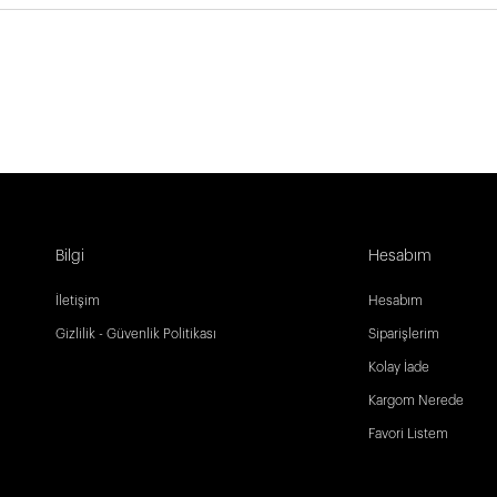
Bilgi
Hesabım
İletişim
Hesabım
Gizlilik - Güvenlik Politikası
Siparişlerim
Kolay İade
Kargom Nerede
Favori Listem