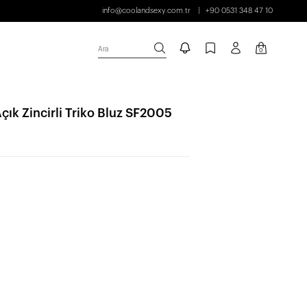
info@coolandsexy.com.tr
+90 0531 348 47 10
Ara
0
çık Zincirli Triko Bluz SF2005