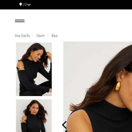
US
Ana Sayfa
Giyim
Bluz