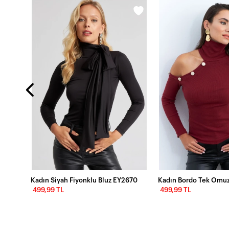
Kadın Siyah Kaşkorse Kolsuz Bluz Yİ1566
Kadın Siyah Fiyonklu Bluz EY2670
499,99 TL
499,99 TL