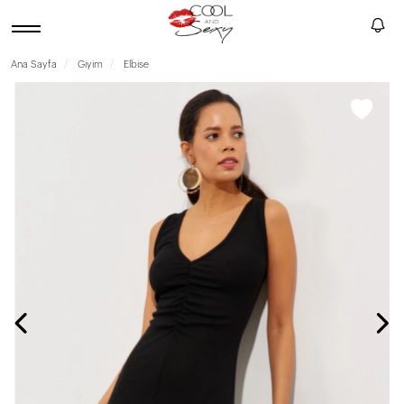
Ana Sayfa
Giyim
Elbise