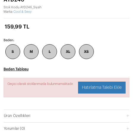
Stok Kodu
AYD246_Siyah
Marka
Cool & Sexy
159,99 TL
Beden:
S
M
L
XL
XS
Beden Tablosu
Geçici olarak stoklarımızda bulunmamaktadır.
Hatırlatma Talebi Ekle
Ürün Özellikleri
Yorumlar
(0)