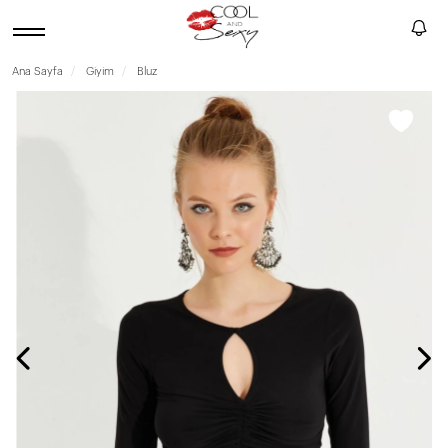
Ana Sayfa
Giyim
Bluz