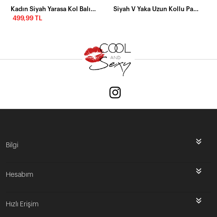
Kadın Siyah Yarasa Kol Balıkçı Bluz EY1049
Siyah V Yaka Uzun Kollu Parmak Geçmeli Basic Bluz
499,99 TL
Bilgi
Hesabım
Hızlı Erişim