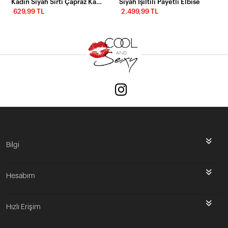
Kadın Siyah Sırtı Çapraz Kaşkorse Maxi Elbise Yİ2218
Siyah Işıltılı Payetli Elbise
629,99 TL
2.499,99 TL
Bilgi
Hesabım
Hızlı Erişim