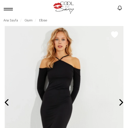
Ana Sayfa
Giyim
Elbise