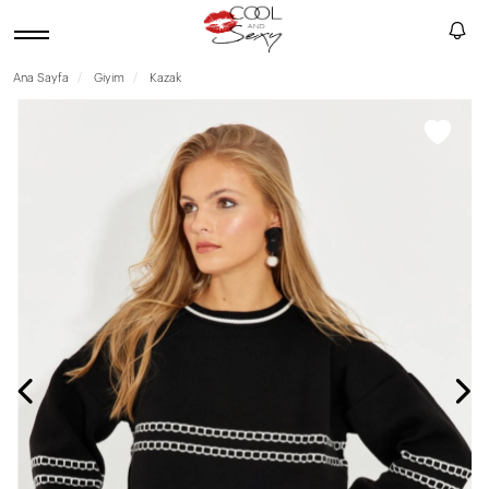
Ana Sayfa
Giyim
Kazak