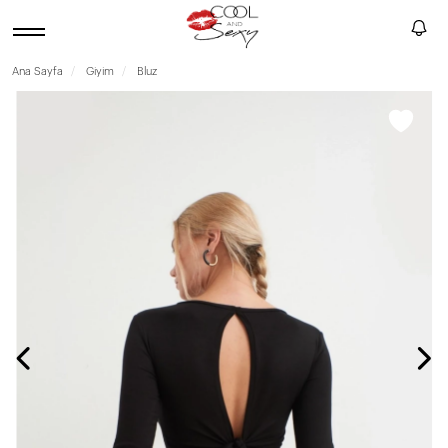
Ana Sayfa
Giyim
Bluz