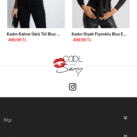
Kadın Kahve Üstü Tül Bluz TZ20751
Kadın Siyah Fiyonklu Bluz EY2670
499,99 TL
499,99 TL
Bilgi