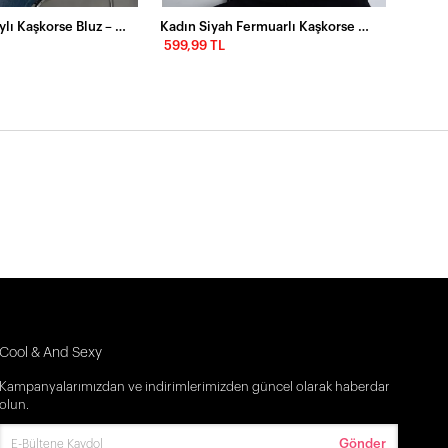
Siyah Tül Detaylı Kaşkorse Bluz – Transparan Yaka Slim Fit Atlet
Kadın Siyah Fermuarlı Kaşkorse Bluz Yİ1568
599,99 TL
Cool & And Sexy
Kampanyalarımızdan ve indirimlerimizden güncel olarak haberdar
olun.
Gönder