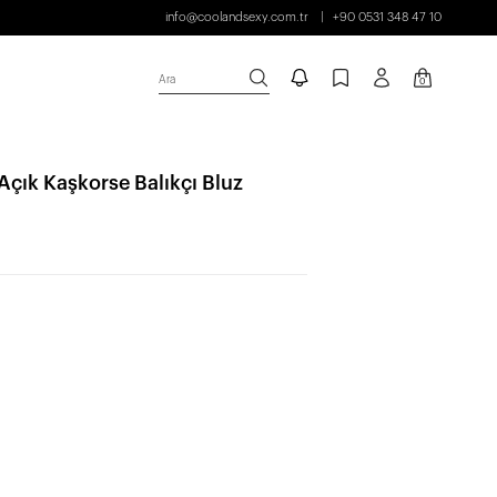
info@coolandsexy.com.tr
+90 0531 348 47 10
Ara
0
çık Kaşkorse Balıkçı Bluz