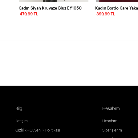
Kadın Siyah Kruvaze Bluz EY1050
Kadın Bordo Kare Yaka
479,99 TL
399,99 TL
Bilgi
Hesabım
İletişim
Hesabım
Gizlilik - Güvenlik Politikası
Siparişlerim