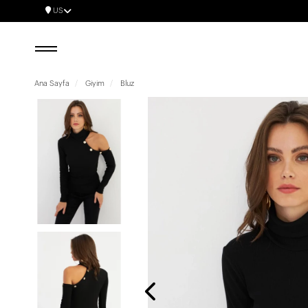
US
Ana Sayfa
Giyim
Bluz