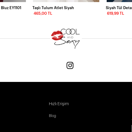
 Bluz EY1101
Taşlı Tulum Atlet Siyah
465,00 TL
619,99 TL
Hızlı Erişim
Blog