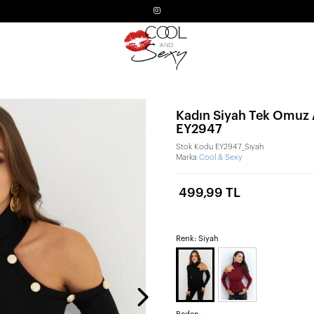
Kadın Siyah Tek Omuz A
EY2947
Stok Kodu
EY2947_Siyah
Marka
Cool & Sexy
499,99 TL
Renk: Siyah