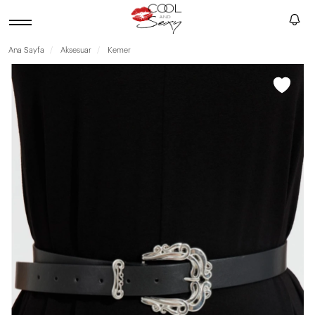
Ana Sayfa
Aksesuar
Kemer