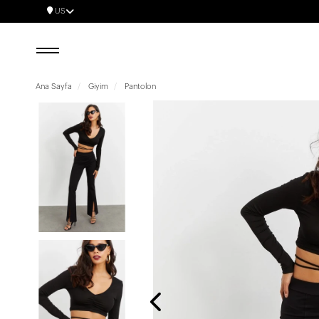
US
Ana Sayfa
Giyim
Pantolon