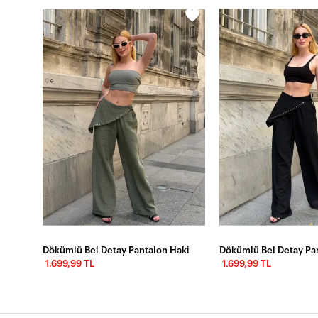
on
Dökümlü Bel Detay Pantalon Haki
Dökümlü Bel Detay Pa
1.699,99 TL
1.699,99 TL