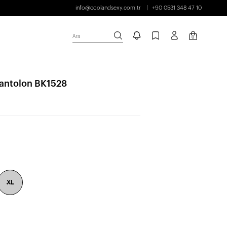
info@coolandsexy.com.tr
+90 0531 348 47 10
Ara
0
Pantolon BK1528
XL