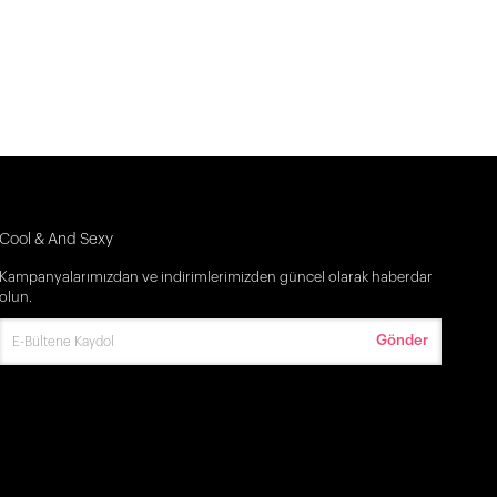
Cool & And Sexy
Kampanyalarımızdan ve indirimlerimizden güncel olarak haberdar
olun.
Gönder