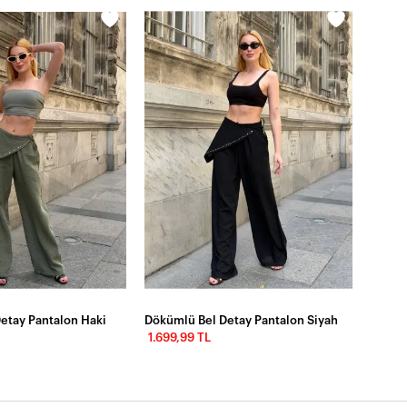
etay Pantalon Haki
Dökümlü Bel Detay Pantalon Siyah
Taş De
1.699,99 TL
1.500