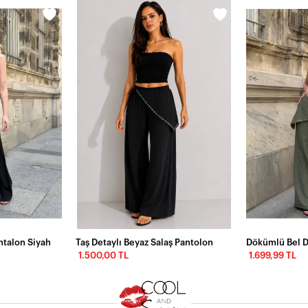
ntalon Siyah
Taş Detaylı Beyaz Salaş Pantolon
Dökümlü Bel D
1.500,00 TL
1.699,99 TL