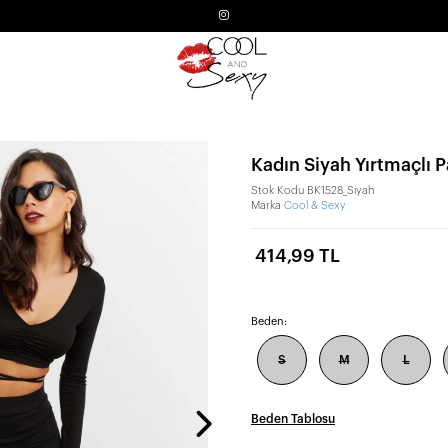
Kadın Siyah Yırtmaçlı 
Stok Kodu
BK1528_Siyah
Marka
Cool & Sexy
414,99 TL
Beden:
S
M
L
Beden Tablosu