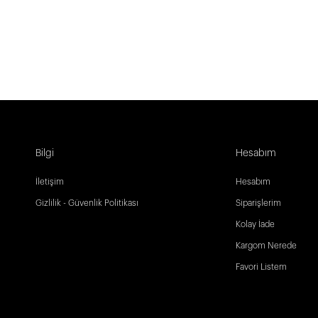
Bilgi
Hesabım
İletişim
Hesabım
Gizlilik - Güvenlik Politikası
Siparişlerim
Kolay İade
Kargom Nerede
Favori Listem