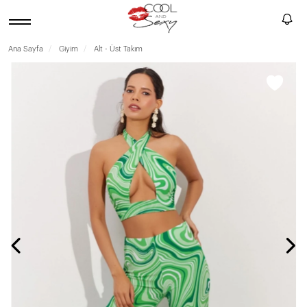
Ana Sayfa
Giyim
Alt - Üst Takım