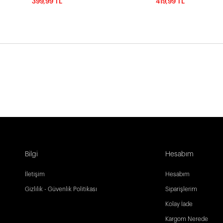
399,99 TL
419,99 TL
Bilgi
Hesabım
İletişim
Hesabım
Gizlilik - Güvenlik Politikası
Siparişlerim
Kolay İade
Kargom Nerede