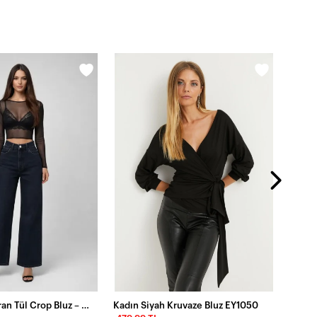
499,9
Siyah Transparan Tül Crop Bluz – Şık & Feminen Tasarım
Kadın Siyah Kruvaze Bluz EY1050