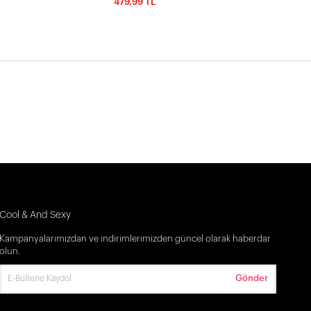
479,99 TL
Cool & And Sexy
Kampanyalarımızdan ve indirimlerimizden güncel olarak haberdar
olun.
Gönder