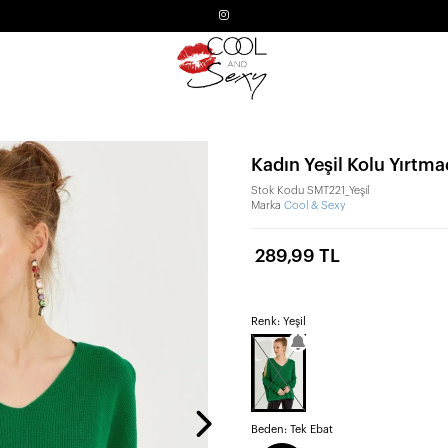
Kadın Yeşil Kolu Yırtma
Stok Kodu
SMT221_Yeşil
Marka
Cool & Sexy
289,99 TL
Renk: Yeşil
Beden:
Tek Ebat