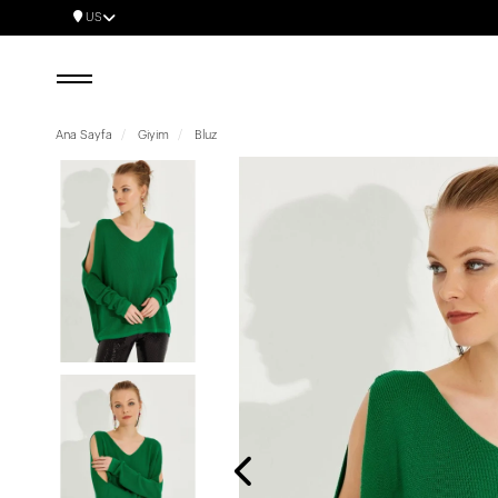
US
Ana Sayfa
Giyim
Bluz