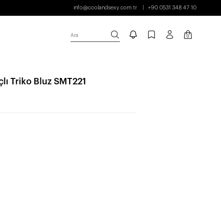
info@coolandsexy.com.tr
+90 0531 348 47 10
Ara
0
çlı Triko Bluz SMT221