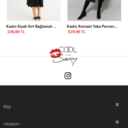
Kadın Siyah Sırt Bağlamalı Kaşkorse Midi Elbise MFRY0001
Kadın Antrasit Yaka Pencereli Yırtmaçlı Elbise Yİ1984
249,99 TL
529,99 TL
Bilgi
Hesabım