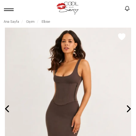
Ana Sayfa
Giyim
Elbise