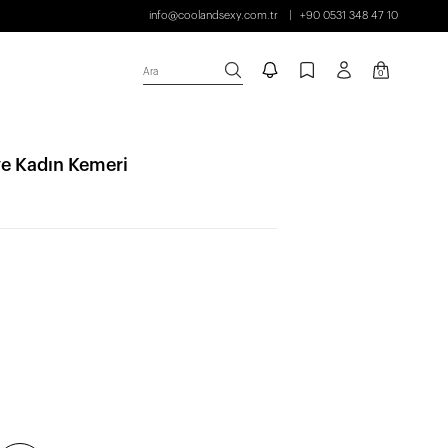
info@coolandsexy.com.tr
+90 0531 348 47 10
Ara
0
ve Kadın Kemeri