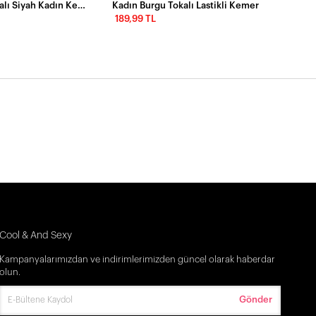
Kalın Kare Tokalı Siyah Kadın Kemeri
Kadın Burgu Tokalı Lastikli Kemer
189,99 TL
Cool & And Sexy
Kampanyalarımızdan ve indirimlerimizden güncel olarak haberdar
olun.
Gönder