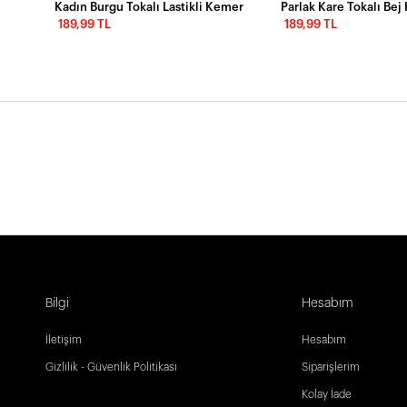
Kadın Burgu Tokalı Lastikli Kemer
189,99 TL
189,99 TL
Bilgi
Hesabım
İletişim
Hesabım
Gizlilik - Güvenlik Politikası
Siparişlerim
Kolay İade