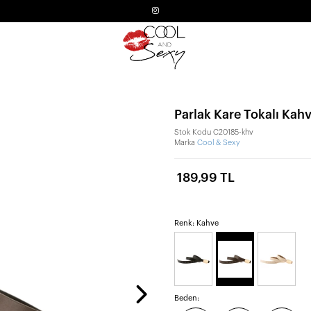
Parlak Kare Tokalı Kah
Stok Kodu
C20185-khv
Marka
Cool & Sexy
189,99 TL
Renk: Kahve
Beden: