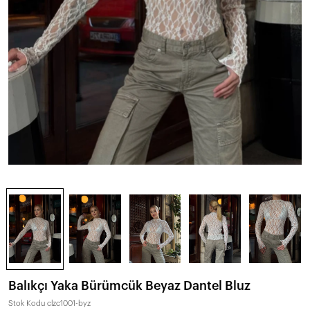
Balıkçı Yaka Bürümcük Beyaz Dantel Bluz
Stok Kodu
clzc1001-byz