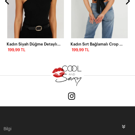
Kadın Siyah Düğme Detaylı Asimetrik Kaşkorse Bluz EY2711
Kadın Sırt Bağlamalı Crop Bluz Siyah EY2733
199,99 TL
199,99 TL
Bilgi