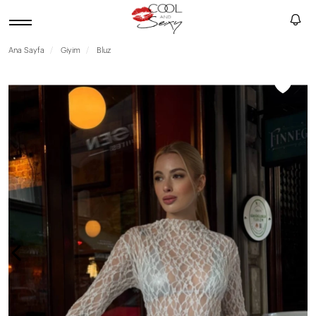
Ana Sayfa
Giyim
Bluz